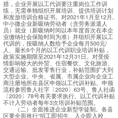
措，企业开展以工代训要注重岗位工作训
练，无需单独组织开展培训、提供培训计划
和发放培训合格证书。对2021年1月至12月,
中小微企业新吸纳劳动者（含劳务派遣人
员）就业（新吸纳时间以本年度首次在本企
业缴纳社会保险时间为准）并组织开展以工
代训的，按吸纳人数给予企业每月500元/
人、最长6个月的以工代训职业培训补贴，
政策实施期限至2021年12月31日。对受疫
情影响较大的外贸、住宿餐饮、文化旅游、
交通运输、批发零售行业，补贴范围扩大到
大型企业。中央、省属、市属企业向企业工
商注册地所在县区申领以工代训补贴。申领
流程参照鲁人社字〔2020〕63号、鲁人社函
〔2020〕78号有关要求执行。以工代训补贴
不计入劳动者每年3次培训补贴范围。
（二）全面推进企业新型学徒制。各县
区要全面推行“招工即招生、入企即入校、