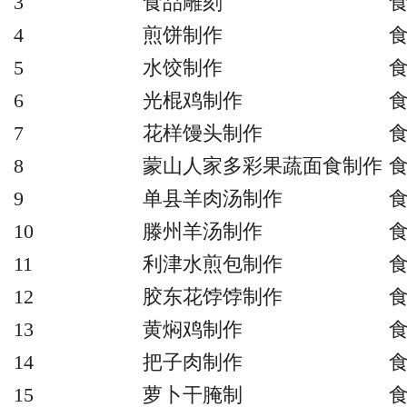
3
食品雕刻
4
煎饼制作
5
水饺制作
6
光棍鸡制作
7
花样馒头制作
8
蒙山人家多彩果蔬面食制作
9
单县羊肉汤制作
10
滕州羊汤制作
11
利津水煎包制作
12
胶东花饽饽制作
13
黄焖鸡制作
14
把子肉制作
15
萝卜干腌制