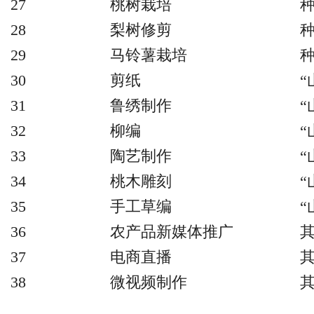
27
桃树栽培
28
梨树修剪
29
马铃薯栽培
30
剪纸
“
31
鲁绣制作
“
32
柳编
“
33
陶艺制作
“
34
桃木雕刻
“
35
手工草编
“
36
农产品新媒体推广
37
电商直播
38
微视频制作