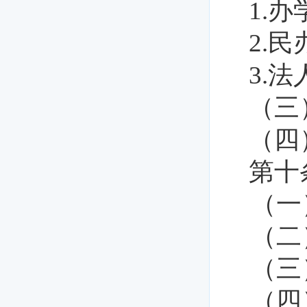
1.
办
2.
民
3.
法
（三
（四
第十
（一
（二
（三
（四