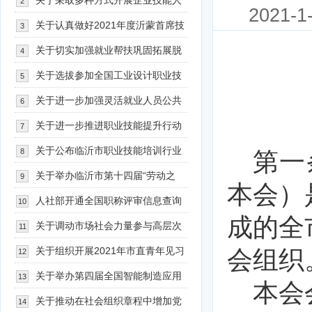
（山东）首届人力资源服务创新大赛的
关于采取多种方式开展企业技能人
2
2021-1
通知》的通知
才自主评价的通知
关于认真做好2021年度沂蒙首席技
3
师选拔工作的通知
关于切实加强就业帮扶巩固拓展脱
4
贫攻坚成果助力乡村振兴的实施意见
关于选拔参加全国工业设计职业技
5
能大赛山东省选拔赛的通知
关于进一步加强灵活就业人员公共
6
就业服务工作的通知
关于进一步推进职业技能提升行动
7
的通知
关于公布临沂市职业技能培训行业
8
第一
协会协会负责人、理事、监事、会员单
关于举办临沂市第十四届“劳动之
9
本会）
位名册的通知
星”职业技能竞赛的通知
人社部开通全国职称评审信息查询
10
成的全
平台
关于调动市场社会力量参与高层次
11
人才服务工作的通知
关于组织开展2021年市直青年见习
会组织
12
基地评估认定工作的通知
关于举办第四届全国智能制造应用
13
本会
技术技能大赛临沂市选拔赛的通知
关于推动在社会组织章程中增加党
14